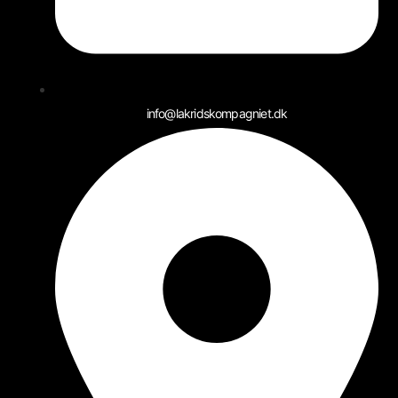
info@lakridskompagniet.dk